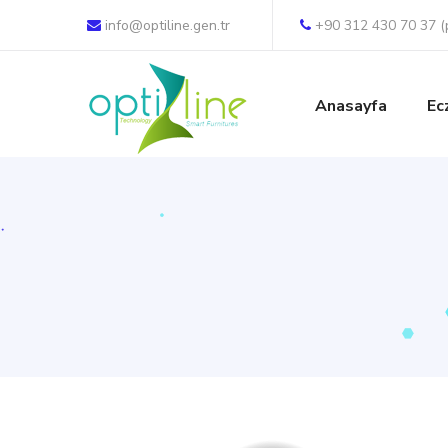
info@optiline.gen.tr
+90 312 430 70 37 (
Anasayfa
Ec