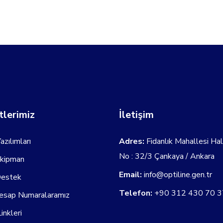
lerimiz
İletişim
azılımları
Adres:
Fidanlık Mahallesi Ha
No : 32/3 Çankaya / Ankara
Ekipman
Email:
info@optiline.gen.tr
Destek
Telefon:
+90 312 430 70 3
esap Numaralaramız
inkleri