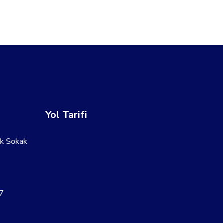
Yol Tarifi
lk Sokak
7