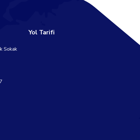
Yol Tarifi
lk Sokak
7