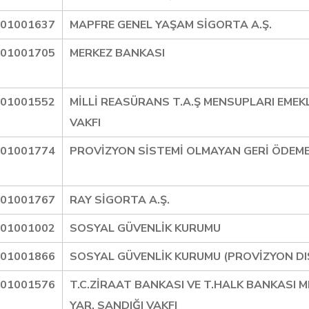
01001637
MAPFRE GENEL YAŞAM SİGORTA A.Ş.
01001705
MERKEZ BANKASI
01001552
MİLLİ REASÜRANS T.A.Ş MENSUPLARI EMEKL
VAKFI
01001774
PROVİZYON SİSTEMİ OLMAYAN GERİ ÖDEM
01001767
RAY SİGORTA A.Ş.
01001002
SOSYAL GÜVENLİK KURUMU
01001866
SOSYAL GÜVENLİK KURUMU (PROVİZYON DIŞ
01001576
T.C.ZİRAAT BANKASI VE T.HALK BANKASI 
YAR. SANDIĞI VAKFI