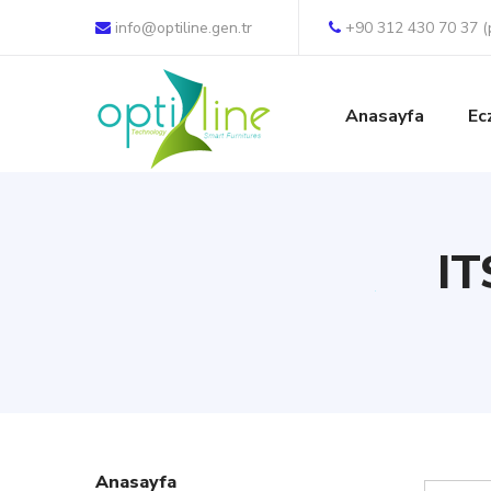
info@optiline.gen.tr
+90 312 430 70 37 (
Anasayfa
Ec
IT
Anasayfa