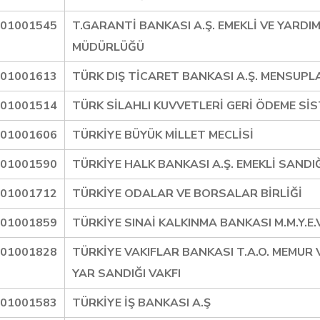
01001545
T.GARANTİ BANKASI A.Ş. EMEKLİ VE YARDIM
MÜDÜRLÜĞÜ
01001613
TÜRK DIŞ TİCARET BANKASI A.Ş. MENSUPLA
01001514
TÜRK SİLAHLI KUVVETLERİ GERİ ÖDEME SİS
01001606
TÜRKİYE BÜYÜK MİLLET MECLİSİ
01001590
TÜRKİYE HALK BANKASI A.Ş. EMEKLİ SANDIĞ
01001712
TÜRKİYE ODALAR VE BORSALAR BİRLİĞİ
01001859
TÜRKİYE SINAİ KALKINMA BANKASI M.M.Y.E.V
01001828
TÜRKİYE VAKIFLAR BANKASI T.A.O. MEMUR V
YAR SANDIĞI VAKFI
01001583
TÜRKİYE İŞ BANKASI A.Ş