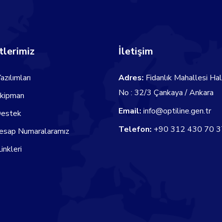
lerimiz
İletişim
azılımları
Adres:
Fidanlık Mahallesi Ha
No : 32/3 Çankaya / Ankara
Ekipman
Email:
info@optiline.gen.tr
Destek
Telefon:
+90 312 430 70 3
esap Numaralaramız
inkleri