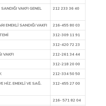
 SANDIĞI VAKFI GENEL
212 233 36 40
RI EMEKLİ SANDIĞI VAKFI
216-455 80 03
TEMİ
312-309 11 91
312-420 72 23
I VAKFI
212-261 34 44
312-218 20 00
.
212-334 50 50
E HİZ. EMEKLİ VE SAĞ.
312-455 27 00
216- 571 82 04